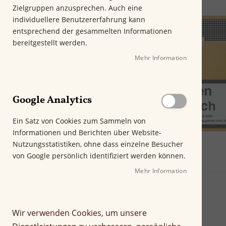
m
Zielgruppen anzusprechen. Auch eine
E
individuellere Benutzererfahrung kann
n
entsprechend der gesammelten Informationen
d
bereitgestellt werden.
e
Mehr Information
d
e
r
B
Google Analytics
i
l
Ein Satz von Cookies zum Sammeln von
d
Informationen und Berichten über Website-
g
Nutzungsstatistiken, ohne dass einzelne Besucher
a
von Google persönlich identifiziert werden können.
l
e
Mehr Information
r
i
e
Wir verwenden Cookies, um unsere
s
p