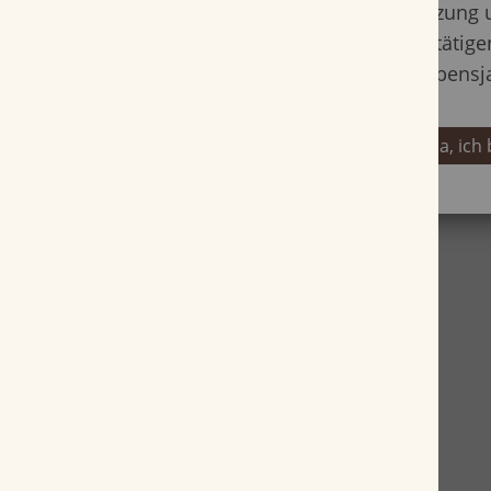
Nutzung 
bestätige
Lebensj
Ja, ich