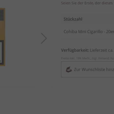
Seien Sie der Erste, der diese
Stückzahl
Artikel
Cohiba Mini Cigarillo - 20e
für
gruppiertes
Produkt
Verfügbarkeit:
Lieferzeit ca
Preise inkl. 19% MwSt., zzgl.
Versand
.
Ko
Zur Wunschliste hin