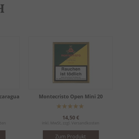
H
icaragua
Montecristo Open Mini 20
Bewertung:
100%
14,50 €
ten
inkl. MwSt, zzgl.
Versandkosten
Zum Produkt