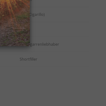
< 20 (Cigarillo)
ten
10
Alle Zigarrenliebhaber
Shortfiller