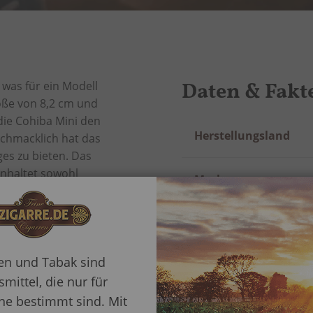
Daten & Fakt
was für ein Modell
röße von 8,2 cm und
ie Cohiba Mini den
Mehr
Herstellungsland
schmacklich hat das
Information
ges zu bieten. Das
nhaltet sowohl
Marke
chmacksnoten. Mit
ich die Cohiba Mini
Format
ßen. Wie für Cohiba
rtige Mini-Cubanos oft
rne gekauft –
ren und Tabak sind
Geschmacksprofil
mittel, die nur für
e bestimmt sind. Mit
Länge