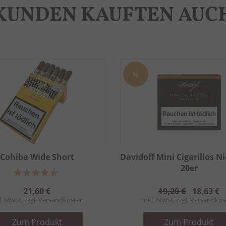
KUNDEN KAUFTEN AUC
%
Cohiba Wide Short
Davidoff Mini Cigarillos N
20er
Bewertung:
91%
21,60 €
19,20 €
18,63 €
l. MwSt, zzgl.
Versandkosten
inkl. MwSt, zzgl.
Versandkos
Zum Produkt
Zum Produkt