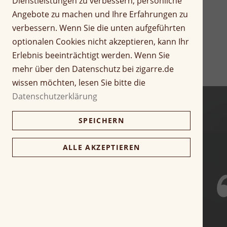
Dienstleistungen zu verbessern, persönliche
r
Z
Angebote zu machen und Ihre Erfahrungen zu
i
u
verbessern. Wenn Sie die unten aufgeführten
n
m
optionalen Cookies nicht akzeptieren, kann Ihr
g
A
Erlebnis beeinträchtigt werden. Wenn Sie
e
n
n
f
mehr über den Datenschutz bei zigarre.de
a
wissen möchten, lesen Sie bitte die
n
Datenschutzerklärung
g
d
SPEICHERN
e
r
B
ALLE AKZEPTIEREN
i
l
d
g
a
l
e