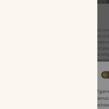
Der Name dieser Cohiba lässt schon erahnen, um 
es sich hier handelt. Trotz ihrer bescheidenen G
einem schmalen Durchmesser mit 7,6 mm, steht d
großen Zigarren ihrer Art in nichts nach. Auch ge
maschinell gefertigte Zigarillo im Mini Format eini
19er-Ringmaß der mittelstarken Mini-Cubanos bei
typisch kubanische erdige, als auch würzige Ges
einer Rauchdauer von ungefähr 10 Minuten lässt s
ideal in einer kleinen Pause zwischendurch genie
Zigarillos üblich, wird auch die qualitativ hochwe
und vor allem aufgrund ihres niedrigen Preises ge
Zigar
zurecht!
Genuss
Erwachsen