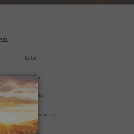
en
Kuba
Cohiba
Cigarillo
Erde, Gewürze
82 mm