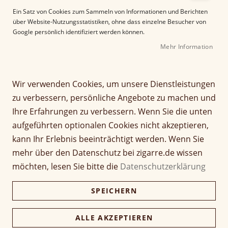
e
Ein Satz von Cookies zum Sammeln von Informationen und Berichten
r
über Website-Nutzungsstatistiken, ohne dass einzelne Besucher von
B
Google persönlich identifiziert werden können.
i
Mehr Information
l
d
g
Z
a
Wir verwenden Cookies, um unsere Dienstleistungen
Charter Oak Shade
u
l
zu verbessern, persönliche Angebote zu machen und
m
e
Grande
Ihre Erfahrungen zu verbessern. Wenn Sie die unten
A
r
aufgeführten optionalen Cookies nicht akzeptieren,
n
i
Bewertung:
f
e
kann Ihr Erlebnis beeinträchtigt werden. Wenn Sie
87
100
% of
a
s
Artikel
mehr über den Datenschutz bei zigarre.de wissen
n
11,80 €
p
1 Stück
für
möchten, lesen Sie bitte die
Datenschutzerklärung
g
r
gruppiertes
d
i
Produkt
236,00 €
SPEICHERN
Kiste (20 Stück)
e
n
228,92 €
r
g
B
e
ALLE AKZEPTIEREN
i
n