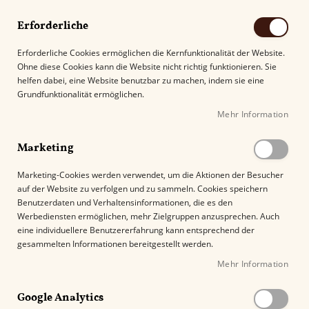
Erforderliche
Erforderliche Cookies ermöglichen die Kernfunktionalität der Website.
Ohne diese Cookies kann die Website nicht richtig funktionieren. Sie
Suche
helfen dabei, eine Website benutzbar zu machen, indem sie eine
Grundfunktionalität ermöglichen.
Mehr Information
Kostenloser Versand mit DHL ab
69.00€
.
Marketing
Startseite
Charter Oak Shade Grande
Marketing-Cookies werden verwendet, um die Aktionen der Besucher
auf der Website zu verfolgen und zu sammeln. Cookies speichern
Z
Benutzerdaten und Verhaltensinformationen, die es den
u
Werbediensten ermöglichen, mehr Zielgruppen anzusprechen. Auch
m
eine individuellere Benutzererfahrung kann entsprechend der
E
gesammelten Informationen bereitgestellt werden.
n
Mehr Information
d
e
Google Analytics
d