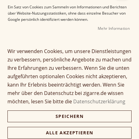
e
Ein Satz von Cookies zum Sammeln von Informationen und Berichten
r
über Website-Nutzungsstatistiken, ohne dass einzelne Besucher von
B
Google persönlich identifiziert werden können.
i
Mehr Information
l
d
g
Z
a
Wir verwenden Cookies, um unsere Dienstleistungen
Casa Turrent Origin
u
l
zu verbessern, persönliche Angebote zu machen und
m
e
Series San Andres
Ihre Erfahrungen zu verbessern. Wenn Sie die unten
A
r
aufgeführten optionalen Cookies nicht akzeptieren,
n
i
Bewertung:
f
e
kann Ihr Erlebnis beeinträchtigt werden. Wenn Sie
93
100
% of
a
s
Artikel
mehr über den Datenschutz bei zigarre.de wissen
n
8,20 €
p
1 Stück
für
möchten, lesen Sie bitte die
Datenschutzerklärung
g
r
gruppiertes
d
i
Produkt
98,40 €
SPEICHERN
Kiste (12 Stück)
e
n
95,45 €
r
g
B
e
ALLE AKZEPTIEREN
i
n