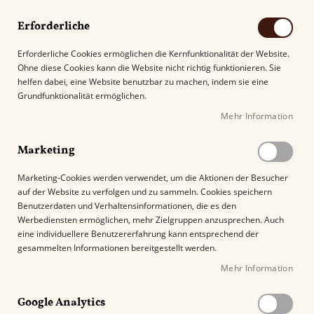
Erforderliche
Erforderliche Cookies ermöglichen die Kernfunktionalität der Website.
Ohne diese Cookies kann die Website nicht richtig funktionieren. Sie
Suche
helfen dabei, eine Website benutzbar zu machen, indem sie eine
Grundfunktionalität ermöglichen.
Mehr Information
Kostenloser Versand mit DHL ab
69.00€
.
Marketing
Startseite
Casa Turrent Origin Series San Andres
Marketing-Cookies werden verwendet, um die Aktionen der Besucher
auf der Website zu verfolgen und zu sammeln. Cookies speichern
Z
Benutzerdaten und Verhaltensinformationen, die es den
u
Werbediensten ermöglichen, mehr Zielgruppen anzusprechen. Auch
m
eine individuellere Benutzererfahrung kann entsprechend der
E
gesammelten Informationen bereitgestellt werden.
n
Mehr Information
d
e
Google Analytics
d