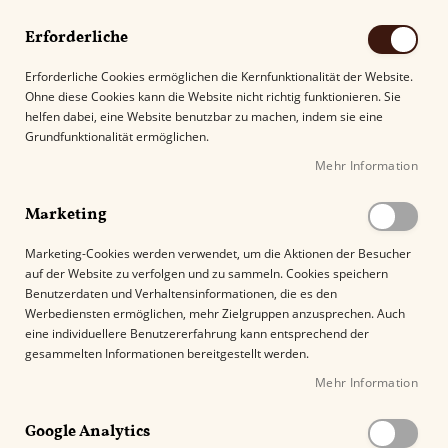
Erforderliche
Erforderliche Cookies ermöglichen die Kernfunktionalität der Website.
Ohne diese Cookies kann die Website nicht richtig funktionieren. Sie
Suche
helfen dabei, eine Website benutzbar zu machen, indem sie eine
Grundfunktionalität ermöglichen.
Mehr Information
Kostenloser Versand mit DHL ab
69.00€
.
Marketing
Startseite
Casa Turrent Origin Series Nicaragua
Marketing-Cookies werden verwendet, um die Aktionen der Besucher
auf der Website zu verfolgen und zu sammeln. Cookies speichern
Z
Benutzerdaten und Verhaltensinformationen, die es den
u
Werbediensten ermöglichen, mehr Zielgruppen anzusprechen. Auch
m
eine individuellere Benutzererfahrung kann entsprechend der
E
gesammelten Informationen bereitgestellt werden.
n
Mehr Information
d
e
Google Analytics
d