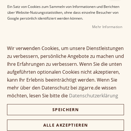
e
Ein Satz von Cookies zum Sammeln von Informationen und Berichten
r
über Website-Nutzungsstatistiken, ohne dass einzelne Besucher von
B
Google persönlich identifiziert werden können.
i
Mehr Information
l
d
g
Z
a
Wir verwenden Cookies, um unsere Dienstleistungen
Casa Turrent Origin
u
l
zu verbessern, persönliche Angebote zu machen und
m
e
Series Nicaragua
Ihre Erfahrungen zu verbessern. Wenn Sie die unten
A
r
aufgeführten optionalen Cookies nicht akzeptieren,
n
i
Seien Sie der Erste, der dieses Produkt bewertet
f
e
kann Ihr Erlebnis beeinträchtigt werden. Wenn Sie
a
Artikel
s
mehr über den Datenschutz bei zigarre.de wissen
8,20 €
n
1 Stück
für
p
möchten, lesen Sie bitte die
Datenschutzerklärung
g
gruppiertes
r
d
Produkt
i
98,40 €
Kiste (12 Stück)
SPEICHERN
e
95,45 €
n
r
g
B
e
ALLE AKZEPTIEREN
i
Verfügbarkeit:
Lieferzeit ca. 2-3 Tage
n