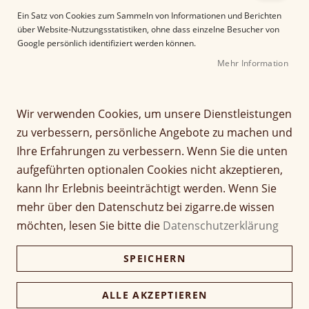
e
Ein Satz von Cookies zum Sammeln von Informationen und Berichten
r
über Website-Nutzungsstatistiken, ohne dass einzelne Besucher von
B
Google persönlich identifiziert werden können.
i
Mehr Information
l
d
g
Z
a
Wir verwenden Cookies, um unsere Dienstleistungen
Brick House LE Ciento por
u
l
zu verbessern, persönliche Angebote zu machen und
m
e
Ciento
Ihre Erfahrungen zu verbessern. Wenn Sie die unten
A
r
aufgeführten optionalen Cookies nicht akzeptieren,
n
i
Seien Sie der Erste, der dieses Produkt bewertet
f
e
kann Ihr Erlebnis beeinträchtigt werden. Wenn Sie
a
Artikel
s
mehr über den Datenschutz bei zigarre.de wissen
Für diesen Artikel sind keine Optionen verfügbar.
n
für
p
möchten, lesen Sie bitte die
Datenschutzerklärung
g
gruppiertes
r
d
Produkt
i
Verfügbarkeit:
Nicht verfügbar
SPEICHERN
e
n
r
g
B
Zur Wunschliste hinzufügen
e
ALLE AKZEPTIEREN
i
n