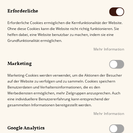
Erforderliche
Erforderliche Cookies ermöglichen die Kernfunktionalität der Website.
Ohne diese Cookies kann die Website nicht richtig funktionieren. Sie
Suche
helfen dabei, eine Website benutzbar zu machen, indem sie eine
Grundfunktionalität ermöglichen.
Mehr Information
Kostenloser Versand mit DHL ab
69.00€
.
Marketing
Startseite
Brick House LE Ciento por Ciento
Marketing-Cookies werden verwendet, um die Aktionen der Besucher
auf der Website zu verfolgen und zu sammeln. Cookies speichern
Z
Benutzerdaten und Verhaltensinformationen, die es den
u
Werbediensten ermöglichen, mehr Zielgruppen anzusprechen. Auch
m
eine individuellere Benutzererfahrung kann entsprechend der
E
gesammelten Informationen bereitgestellt werden.
n
Mehr Information
d
e
Google Analytics
d