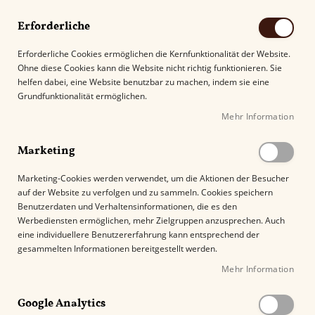
Erforderliche
Erforderliche Cookies ermöglichen die Kernfunktionalität der Website.
Ohne diese Cookies kann die Website nicht richtig funktionieren. Sie
Suche
helfen dabei, eine Website benutzbar zu machen, indem sie eine
Grundfunktionalität ermöglichen.
Mehr Information
Kostenloser Versand mit DHL ab
69.00€
.
Marketing
Startseite
Barrio Viejo Double Toro
Marketing-Cookies werden verwendet, um die Aktionen der Besucher
auf der Website zu verfolgen und zu sammeln. Cookies speichern
Z
Benutzerdaten und Verhaltensinformationen, die es den
u
Werbediensten ermöglichen, mehr Zielgruppen anzusprechen. Auch
m
eine individuellere Benutzererfahrung kann entsprechend der
E
gesammelten Informationen bereitgestellt werden.
n
Mehr Information
d
e
Google Analytics
d