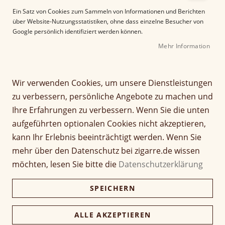
e
Ein Satz von Cookies zum Sammeln von Informationen und Berichten
r
über Website-Nutzungsstatistiken, ohne dass einzelne Besucher von
B
Google persönlich identifiziert werden können.
i
Mehr Information
l
d
g
Z
a
Wir verwenden Cookies, um unsere Dienstleistungen
Barrio Viejo Double Toro
u
l
zu verbessern, persönliche Angebote zu machen und
m
e
Ihre Erfahrungen zu verbessern. Wenn Sie die unten
A
Seien Sie der Erste, der dieses Produkt bewertet
r
aufgeführten optionalen Cookies nicht akzeptieren,
n
i
Artikel
f
e
kann Ihr Erlebnis beeinträchtigt werden. Wenn Sie
5,00 €
1 Stück
für
a
s
mehr über den Datenschutz bei zigarre.de wissen
gruppiertes
n
p
Produkt
50,00 €
möchten, lesen Sie bitte die
Datenschutzerklärung
g
Packung (10 Stück)
r
48,50 €
d
i
SPEICHERN
e
n
r
g
Verfügbarkeit:
Lieferzeit ca. 2-3 Tage
B
e
ALLE AKZEPTIEREN
Preise inkl. 19% MwSt., zzgl.
Versand
.
i
n