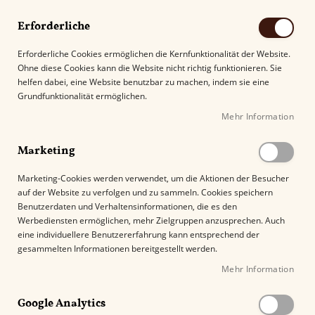
Erforderliche
Erforderliche Cookies ermöglichen die Kernfunktionalität der Website.
Ohne diese Cookies kann die Website nicht richtig funktionieren. Sie
Suche
helfen dabei, eine Website benutzbar zu machen, indem sie eine
Grundfunktionalität ermöglichen.
Mehr Information
Kostenloser Versand mit DHL ab
69.00€
.
Marketing
Startseite
AVO Uvezian Regional East Edition
Marketing-Cookies werden verwendet, um die Aktionen der Besucher
auf der Website zu verfolgen und zu sammeln. Cookies speichern
Z
Benutzerdaten und Verhaltensinformationen, die es den
u
Werbediensten ermöglichen, mehr Zielgruppen anzusprechen. Auch
m
eine individuellere Benutzererfahrung kann entsprechend der
E
gesammelten Informationen bereitgestellt werden.
n
Mehr Information
d
e
Google Analytics
d