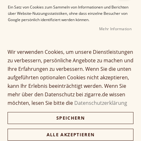
e
Ein Satz von Cookies zum Sammeln von Informationen und Berichten
r
über Website-Nutzungsstatistiken, ohne dass einzelne Besucher von
B
Google persönlich identifiziert werden können.
i
Mehr Information
l
d
g
Z
a
Wir verwenden Cookies, um unsere Dienstleistungen
AVO Uvezian Regional
u
l
zu verbessern, persönliche Angebote zu machen und
m
e
East Edition
Ihre Erfahrungen zu verbessern. Wenn Sie die unten
A
r
aufgeführten optionalen Cookies nicht akzeptieren,
n
i
Seien Sie der Erste, der dieses Produkt bewertet
f
e
kann Ihr Erlebnis beeinträchtigt werden. Wenn Sie
a
Artikel
s
mehr über den Datenschutz bei zigarre.de wissen
14,50 €
1 Stück
n
für
p
möchten, lesen Sie bitte die
Datenschutzerklärung
g
gruppiertes
r
145,00 €
Kiste (10 Stück)
d
Produkt
i
140,65 €
SPEICHERN
e
n
r
g
B
e
Verfügbarkeit:
Nicht verfügbar
ALLE AKZEPTIEREN
i
n