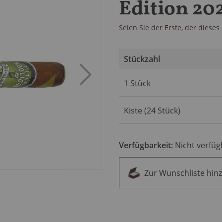
Edition 20
Seien Sie der Erste, der diese
Stückzahl
Artikel
1 Stück
für
gruppiertes
Produkt
Kiste (24 Stück)
Verfügbarkeit:
Nicht verfüg
Zur Wunschliste hin