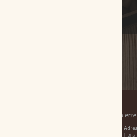
Service
So erre
Magazin
Adre
Hans-