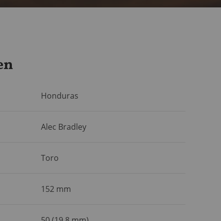
en
Honduras
Alec Bradley
Toro
152 mm
50 (19,8 mm)