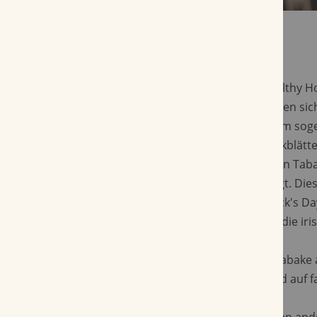
Die Alec Bradley Barber Pole Edition 2023 Filthy H
Format stammen aus Honduras und zeichnen sich
cremig-süßen Geschmack aus. Sie werden im sog
Pole Style" gerollt. Hierbei werden zwei Deckblätt
unterschiedlicher Farbe spiralförmig um den Taba
einen besonders ästhetischen Effekt erzeugt. Dies
Sonderedition wird jedes Jahr zum St. Patrick's Day
einem wichtigen Feiertag insbesondere für die iri
Ein ecuadorianisches Umblatt und Einlagetabake 
Honduras und Panama vollenden den Blend auf fa