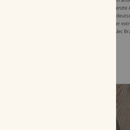
Inzwischen erfreut sich der Tag auch in vielen a
zunehmender Beliebtheit. Da nur eine begrenzte 
dieser seltenen Boutique-Zigarren auf dem deuts
ist, empfehlen wir Ihnen, schnell einige dieser ex
Exemplare aus dem renommierten Hause Alec Brad