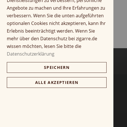
Dienstleistungen zu verbessern, persönliche
r
Z
Angebote zu machen und Ihre Erfahrungen zu
i
u
verbessern. Wenn Sie die unten aufgeführten
n
m
optionalen Cookies nicht akzeptieren, kann Ihr
g
A
Erlebnis beeinträchtigt werden. Wenn Sie
e
n
n
f
mehr über den Datenschutz bei zigarre.de
a
wissen möchten, lesen Sie bitte die
n
Datenschutzerklärung
g
d
SPEICHERN
e
r
B
ALLE AKZEPTIEREN
i
l
d
g
a
l
e