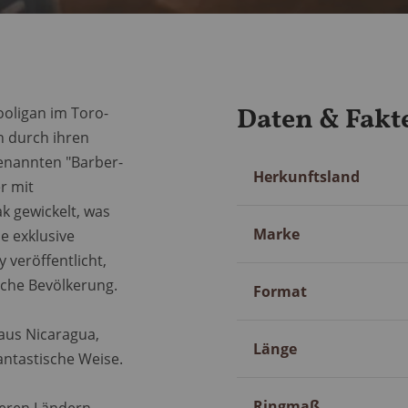
Daten & Fakt
ooligan im Toro-
 durch ihren
enannten "Barber-
Mehr
Herkunftsland
er mit
Information
k gewickelt, was
Marke
e exklusive
 veröffentlicht,
sche Bevölkerung.
Format
aus Nicaragua,
Länge
ntastische Weise.
Ringmaß