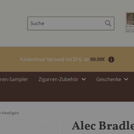
Suche
Suche
Kostenloser Versand mit DHL ab
69.00€
.
rren-Sampler
Zigarren-Zubehör
Geschenke
hy Hooligan
Alec Bradl