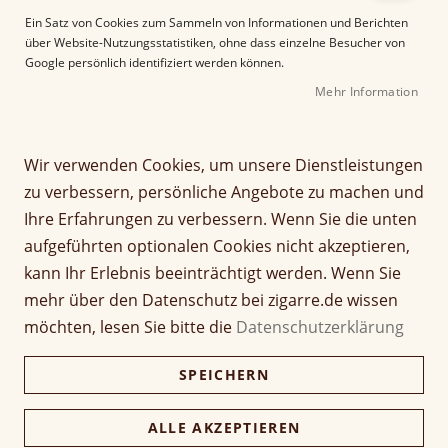
e
Ein Satz von Cookies zum Sammeln von Informationen und Berichten
r
über Website-Nutzungsstatistiken, ohne dass einzelne Besucher von
B
Google persönlich identifiziert werden können.
i
Mehr Information
l
d
g
Z
a
Wir verwenden Cookies, um unsere Dienstleistungen
Adorini Milan Deluxe -
u
l
zu verbessern, persönliche Angebote zu machen und
m
e
Humidor
Ihre Erfahrungen zu verbessern. Wenn Sie die unten
A
r
aufgeführten optionalen Cookies nicht akzeptieren,
n
i
Seien Sie der Erste, der dieses Produkt bewertet
f
e
kann Ihr Erlebnis beeinträchtigt werden. Wenn Sie
a
s
330,00 €
mehr über den Datenschutz bei zigarre.de wissen
259,00 €
n
p
möchten, lesen Sie bitte die
Datenschutzerklärung
g
r
inkl. MwSt, zzgl.
Versandkosten
d
i
SPEICHERN
e
n
Verfügbarkeit:
Nicht verfügbar
r
g
B
Menge
e
ALLE AKZEPTIEREN
i
n