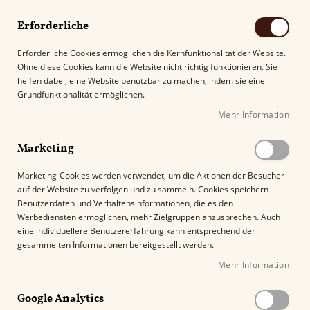
Erforderliche
Erforderliche Cookies ermöglichen die Kernfunktionalität der Website.
Ohne diese Cookies kann die Website nicht richtig funktionieren. Sie
Suche
helfen dabei, eine Website benutzbar zu machen, indem sie eine
Grundfunktionalität ermöglichen.
Mehr Information
Kostenloser Versand mit DHL ab
69.00€
.
Marketing
Startseite
Adorini Milan Deluxe - Humidor
Marketing-Cookies werden verwendet, um die Aktionen der Besucher
auf der Website zu verfolgen und zu sammeln. Cookies speichern
Z
Benutzerdaten und Verhaltensinformationen, die es den
u
%
Werbediensten ermöglichen, mehr Zielgruppen anzusprechen. Auch
m
eine individuellere Benutzererfahrung kann entsprechend der
E
gesammelten Informationen bereitgestellt werden.
n
Mehr Information
d
e
Google Analytics
d