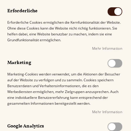
Erforderliche
Erforderliche Cookies ermöglichen die Kernfunktionalität der Website.
Ohne diese Cookies kann die Website nicht richtig funktionieren. Sie
Suche
helfen dabei, eine Website benutzbar zu machen, indem sie eine
Grundfunktionalität ermöglichen.
Mehr Information
Kostenloser Versand mit DHL ab
69.00€
.
Marketing
Startseite
1502 Blue Sapphire Lancero
Marketing-Cookies werden verwendet, um die Aktionen der Besucher
auf der Website zu verfolgen und zu sammeln. Cookies speichern
Z
Benutzerdaten und Verhaltensinformationen, die es den
u
Werbediensten ermöglichen, mehr Zielgruppen anzusprechen. Auch
m
eine individuellere Benutzererfahrung kann entsprechend der
E
gesammelten Informationen bereitgestellt werden.
n
Mehr Information
d
e
Google Analytics
d