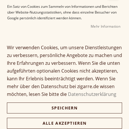
e
Ein Satz von Cookies zum Sammeln von Informationen und Berichten
r
über Website-Nutzungsstatistiken, ohne dass einzelne Besucher von
B
Google persönlich identifiziert werden können.
i
Mehr Information
l
d
g
Z
a
Wir verwenden Cookies, um unsere Dienstleistungen
1502 Blue Sapphire
u
l
zu verbessern, persönliche Angebote zu machen und
m
e
Lancero
Ihre Erfahrungen zu verbessern. Wenn Sie die unten
A
r
aufgeführten optionalen Cookies nicht akzeptieren,
n
i
Seien Sie der Erste, der dieses Produkt bewertet
f
e
kann Ihr Erlebnis beeinträchtigt werden. Wenn Sie
a
Artikel
s
mehr über den Datenschutz bei zigarre.de wissen
13,00 €
n
1 Stück
für
p
möchten, lesen Sie bitte die
Datenschutzerklärung
g
gruppiertes
r
d
Produkt
i
325,00 €
Kiste (25 Stück)
Nicht verfügbar
SPEICHERN
e
315,25 €
n
r
g
B
e
ALLE AKZEPTIEREN
i
Verfügbarkeit:
Lieferzeit ca. 2-3 Tage
n